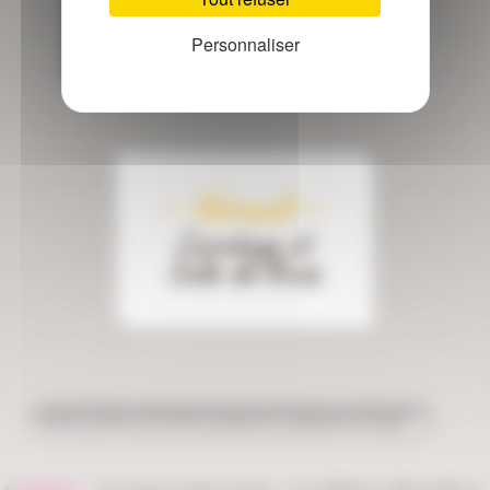
Personnaliser
Baignoire d’Angle Hexagonale Diamant
138x138
- Nivault -
Carrelage et
Salle de Bain
Accueil
SALLE DE BAIN
Baignoire
Baignoire d'Angle
©
NIVAULT
-
&
, 7 rue Bellevue, Bénouville (à
Carrelage
Salle de Bain