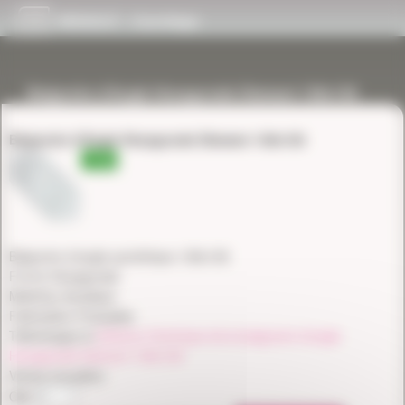
Panneau de gestion des cookies
NIVAULT - Carrelage
Baignoire d’Angle Hexagonale Diamant 138x138
Baignoire d’Angle Hexagonale Diamant 138x138
-15%
Baignoire d'angle symétrique 138x138
Forme Hexagonale
Matériau Acrylique
Fabrication Française
Téléchargez le
Schéma Technique de la baignoire d'angle
Hexagonale Diamant 138x138
Vendu à la pièce
Qté: