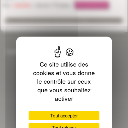
Prix:
1 400,00€
1 190,00
€ TTC/pièce.
Retour aux autres articles de la rubrique : Baignoire-d-Angle
Galerie...
Ce site utilise des
cookies et vous donne
le contrôle sur ceux
que vous souhaitez
activer
Tout accepter
Tout refuser