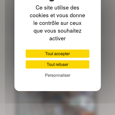
Ce site utilise des
cookies et vous donne
le contrôle sur ceux
que vous souhaitez
activer
Tout accepter
Une petite partie de l'Exposition de
Tout refuser
carrelage imitation carreau ciment
Personnaliser