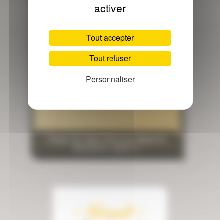
activer
Tout accepter
Tout refuser
Personnaliser
Vidage V31 Retro Doré pour Baignoire
Victorienne -visuel n°1
- Nivault -