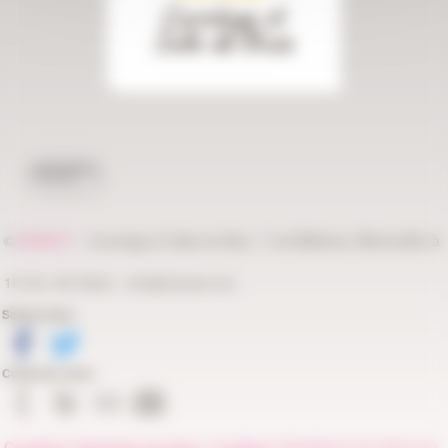
Carrelage et
Salle de Bain
Accueil
©
NIVAULT
-
&
, 7 rue Bellevue, Bénouville (à
Carrelage
Salle de Bain
10 min. de Caen) -
info@nivault.com
Suivez-nous :
Contactez-nous :
Conditions Générales de Vente
-
Conditions Spécifiques de Vente par