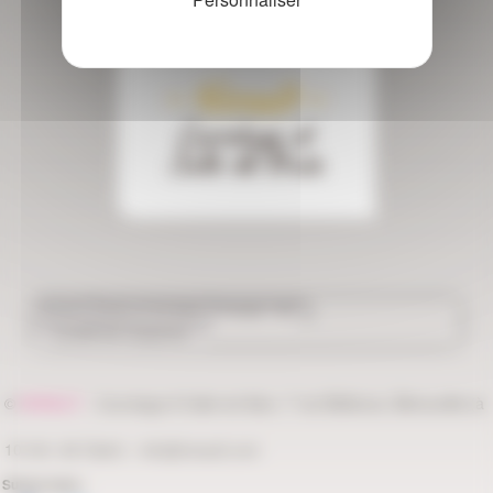
- Nivault -
Carrelage et
Salle de Bain
Accueil
SALLE DE BAIN
Toilette : WC
Cuvette WC Suspendu
©
NIVAULT
-
&
, 7 rue Bellevue, Bénouville (à
Carrelage
Salle de Bain
10 min. de Caen) -
info@nivault.com
Suivez-nous :