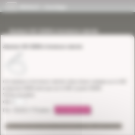
Panneau de gestion des cookies
NIVAULT - Carrelage
Abattant WC EDEN à fermeture ralentie
Abattant WC EDEN à fermeture ralentie
Cet abattant à fermeture ralentie (slow-close) s'adapte sur le WC
suspendu EDEN ainsi que sur le WC à poser EDEN.
Vendu à la pièce
Qté:
Prix:
169,80
€ TTC/pièce.
Retour aux autres articles de la rubrique : WC-suspendu